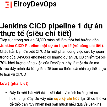
ElroyDevOps
Jenkins CICD pipeline 1 dự án
thực tế (siêu chi tiết)
Tiếp tục trong series CI/CD mình sẽ làm một bài hướng dẫn
Jenkins CICD Pipeline một dự án thực tế (vô cùng chi tiết)
.
Chắc hẳn bạn đã biết CI/CD là một phần công việc cực kỳ quan
trọng của DevOps engineer, có những dự án CI/CD chiếm tới 50-
70% khối lượng công việc của DevOps, đây là một dự án mà
trước đây mình đã từng làm để bạn có thêm cái nhìn cụ thể, thực
tế hơn về CI/CD.
Lưu ý (phải biết):
Đây là một bài viết
dài
…
rất dài
… vì mình hướng tới sự
hoàn thiện đầy đủ
vậy nên
cực kỳ chi tiết
lại rất cụ thể và
dễ tiếp cận, tuy nhiên nếu bạn muốn hiểu qua về Jenkins