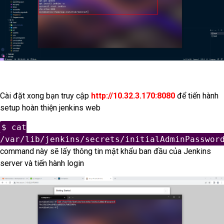
Cài đặt xong bạn truy cập
http://10.32.3.170:8080
để tiến hành
setup hoàn thiện jenkins web
$ cat
/var/lib/jenkins/secrets/initialAdminPasswor
command này sẽ lấy thông tin mật khẩu ban đầu của Jenkins
server và tiến hành login