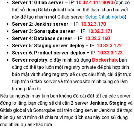
Server 1: Gitlab server
– IP:
10.32.4.111:8090
(bạn có
thể sử dụng Gitlab global hoặc có thể tham khảo bài viết
này để tạo nhanh một Gitlab server
Setup Gitlab nội bộ
)
Server 2: Jenkins server
– IP:
10.32.3.170
Server 3: Sonarqube server
– IP:
10.32.3.171
Server 4: Database server
– IP:
10.32.3.160
Server 5: Staging server deploy
– IP:
10.32.3.172
Server 6: Product server deploy
– IP:
10.32.3.173
Server registry:
ở đây mình sử dụng
Dockerhub
, bạn
cũng có thể tạo luôn một registry private để phù hợp tính
bảo mật và thường registry sẽ được cấu hình, cài đặt trực
tiếp trên Gitlab server và trên website mình cũng có làm
hướng dẫn rồi.
Nếu tài nguyên máy tính bạn không đủ cài đặt tất cả các server
đừng lo lắng, bạn cũng sẽ chỉ cần 2 server
Jenkins
,
Staging
và
Gitlab global và Sonarqube cài trên cùng server Jenkins để thực
hiện dự án vì mình đã chia ra vì mục đích sau này còn sử dụng
cho nhiều dự án khác nữa.