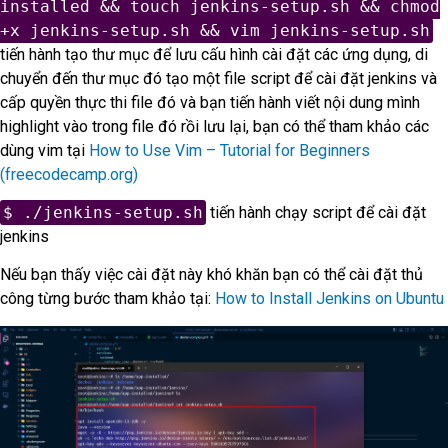
installed && touch jenkins-setup.sh && chmod
+x jenkins-setup.sh && vim jenkins-setup.sh
tiến hành tạo thư mục để lưu cấu hình cài đặt các ứng dụng, di
chuyển đến thư mục đó tạo một file script để cài đặt jenkins và
cấp quyền thực thi file đó và bạn tiến hành viết nội dung mình
highlight vào trong file đó rồi lưu lại, bạn có thể tham khảo các
dùng vim tại
How to Use Vim – Tutorial for Beginners
(freecodecamp.org)
$ ./jenkins-setup.sh
tiến hành chạy script để cài đặt
jenkins
Nếu bạn thấy việc cài đặt này khó khăn bạn có thể cài đặt thủ
công từng bước tham khảo tại:
How to Install Jenkins on Ubuntu