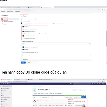
Tiến hành copy Url clone code của dự án