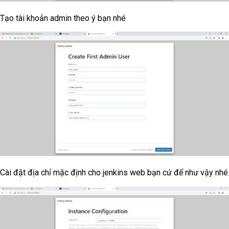
Tạo tài khoản admin theo ý bạn nhé
Cài đặt địa chỉ mặc định cho jenkins web bạn cứ để như vậy nhé