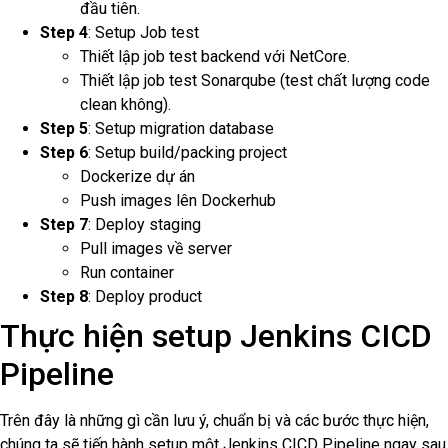
đầu tiên.
Step 4
: Setup Job test
Thiết lập job test backend với NetCore.
Thiết lập job test Sonarqube (test chất lượng code
clean không).
Step 5
: Setup migration database
Step 6
: Setup build/packing project
Dockerize dự án
Push images lên Dockerhub
Step 7
: Deploy staging
Pull images về server
Run container
Step 8
: Deploy product
Thực hiện setup Jenkins CICD
Pipeline
Trên đây là những gì cần lưu ý, chuẩn bị và các bước thực hiện,
chúng ta sẽ tiến hành setup một Jenkins CICD Pipeline ngay sau