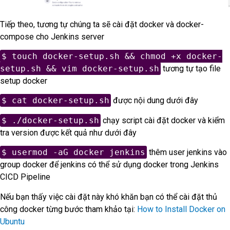
Tiếp theo, tương tự chúng ta sẽ cài đặt docker và docker-
compose cho Jenkins server
$ touch docker-setup.sh && chmod +x docker-
setup.sh && vim docker-setup.sh
tương tự tạo file
setup docker
$ cat docker-setup.sh
được nội dung dưới đây
$ ./docker-setup.sh
chạy script cài đặt docker và kiểm
tra version được kết quả như dưới đây
$ usermod -aG docker jenkins
thêm user jenkins vào
group docker để jenkins có thể sử dụng docker trong Jenkins
CICD Pipeline
Nếu bạn thấy việc cài đặt này khó khăn bạn có thể cài đặt thủ
công docker từng bước tham khảo tại:
How to Install Docker on
Ubuntu