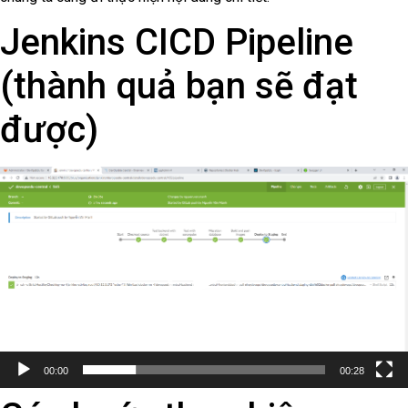
Jenkins CICD Pipeline
(thành quả bạn sẽ đạt
được)
Video
Player
00:00
00:28