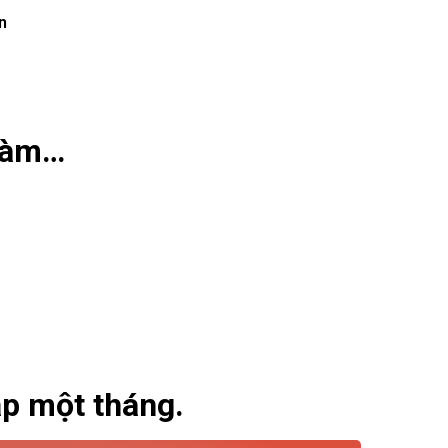
n
làm…
ập một tháng.