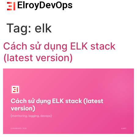
ElroyDevOps
Tag:
elk
Cách sử dụng ELK stack
(latest version)