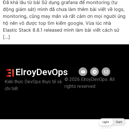
Đã khá lâu từ bài Sử dụng grafana để monitoring (tự
động giám sát) mình đã chưa làm thêm bài viết về logs,
monitoring, cũng may mắn và rất cảm ơn mọi người ủng
hộ nên vô được top tìm kiếm google. Vừa lúc nhà
Elastic Stack 8.8.1 released mình làm bài viết cách sử
[…]
ElroyDevOps
© 2026 ElroyDevOps. All
Kiến thức DevOps thực tế và
rights reserved
chi tiết
Light
Dark