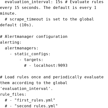
  evaluation_interval: 15s # Evaluate rules 
every 15 seconds. The default is every 1 
minute.

  # scrape_timeout is set to the global 
default (10s).

# Alertmanager configuration

alerting:

  alertmanagers:

    - static_configs:

        - targets:

          # - localhost:9093

# Load rules once and periodically evaluate 
them according to the global 
'evaluation_interval'.

rule_files:

  # - "first_rules.yml"

  # - "second_rules.yml"
