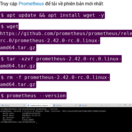
Truy cập
Prometheus
để tải về phiên bản mới nhất:
$ apt update && apt install wget -y
$ wget
https://github.com/prometheus/prometheus/rel
rc.0/prometheus-2.42.0-rc.0.linux-
amd64.tar.gz
$ tar -xzvf prometheus-2.42.0-rc.0.linux-
amd64.tar.gz
$ rm -f prometheus-2.42.0-rc.0.linux-
amd64.tar.gz
$ prometheus --version