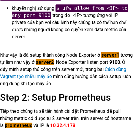
khuyến nghị sử dụng
$ ufw allow from <IP> to
any port 9100
trong đó <IP> tương ứng với IP
private của bạn với câu lệnh này chúng ta có thể hạn chế
được những người không có quyền xem data metric của
server.
Như vậy là đã setup thành công Node Exporter ở
server1
tương
tự làm như vậy ở
server2
. Node Exporter listen port
9100
. Ở
đây mình setup thủ công trên server mới, trong bài
Cách dùng
Vagrant tạo nhiều máy ảo
mình cũng hướng dẫn cách setup luôn
ứng dụng khi tạo máy ảo.
Step 2: Setup Prometheus
Tiếp theo chúng ta sẽ tiến hành cài đặt Prometheus để pull
những metric có được từ 2 server trên, trên server có hostname
là
prometheus
và IP là
10.32.4.178