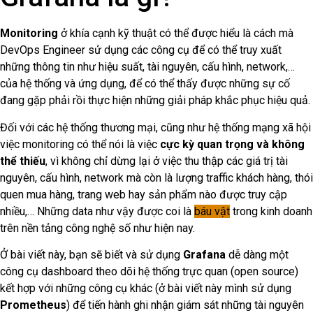
Monitoring
ở khía cạnh kỹ thuật có thể được hiểu là cách mà
DevOps Engineer sử dụng các công cụ để có thể truy xuất
những thông tin như hiệu suất, tài nguyên, cấu hình, network,…
của hệ thống và ứng dụng, để có thể thấy được những sự cố
đang gặp phải rồi thực hiện những giải pháp khắc phục hiệu quả.
Đối với các hệ thống thương mại, cũng như hệ thống mạng xã hội
việc monitoring có thể nói là việc
cực kỳ quan trọng và không
thể thiếu
, vì không chỉ dừng lại ở việc thu thập các giá trị tài
nguyên, cấu hình, network mà còn là lượng traffic khách hàng, thói
quen mua hàng, trang web hay sản phẩm nào được truy cập
nhiều,… Những data như vậy được coi là
báu vật
trong kinh doanh
trên nền tảng công nghệ số như hiện nay.
Ở bài viết này, bạn sẽ biết và sử dụng
Grafana
dễ dàng một
công cụ dashboard theo dõi hệ thống trực quan (open source)
kết hợp với những công cụ khác (ở bài viết này mình sử dụng
Prometheus
) để tiến hành ghi nhận giám sát những tài nguyên