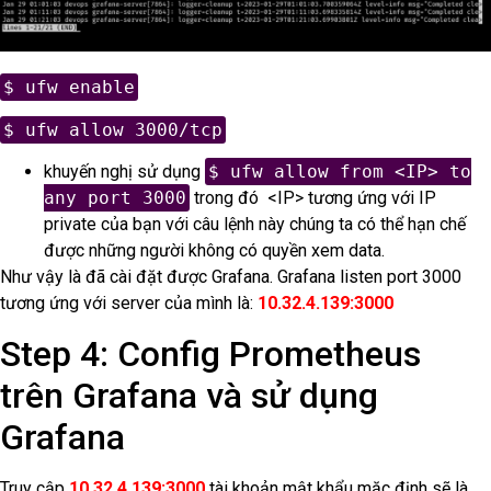
$ ufw enable
$ ufw allow 3000/tcp
khuyến nghị sử dụng
$ ufw allow from <IP> to
any port 3000
trong đó <IP> tương ứng với IP
private của bạn với câu lệnh này chúng ta có thể hạn chế
được những người không có quyền xem data.
Như vậy là đã cài đặt được Grafana. Grafana listen port 3000
tương ứng với server của mình là:
10.32.4.139:3000
Step 4: Config Prometheus
trên Grafana và sử dụng
Grafana
Truy cập
10.32.4.139:3000
tài khoản mật khẩu mặc định sẽ là