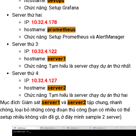
hostname:
devops
Chức năng: Setup Grafana
Server thứ hai:
IP:
10.32.4.178
hostname:
prometheus
Chức năng: Setup Prometheus và AlertManager
Server thứ 3:
IP:
10.32.4.122
hostname:
server1
Chức năng: Tạm hiểu là server chạy dự án thứ nhất
Server thứ 4:
IP:
10.32.4.127
hostname:
server2
Chức năng: Tạm hiểu là server chạy dự án thứ hai
Mục đích: Giám sát
server1
và
server2
tập chung, nhanh
chóng, loại bỏ những công đoạn thủ công (bạn có nhiều có thể
setup nhiều không vấn đề gì, ở đây mình sample 2 server).