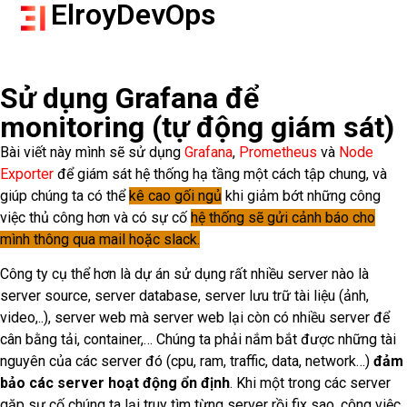
ElroyDevOps
Sử dụng Grafana để
monitoring (tự động giám sát)
Bài viết này mình sẽ sử dụng
Grafana
,
Prometheus
và
Node
Exporter
để giám sát hệ thống hạ tầng một cách tập chung, và
giúp chúng ta có thể
kê cao gối ngủ
khi giảm bớt những công
việc thủ công hơn và có sự cố
hệ thống sẽ gửi cảnh báo cho
mình thông qua mail hoặc slack.
Công ty cụ thể hơn là dự án sử dụng rất nhiều server nào là
server source, server database, server lưu trữ tài liệu (ảnh,
video,..), server web mà server web lại còn có nhiều server để
cân bằng tải, container,… Chúng ta phải nắm bắt được những tài
nguyên của các server đó (cpu, ram, traffic, data, network…)
đảm
bảo các server hoạt động ổn định
. Khi một trong các server
gặp sự cố chúng ta lại truy tìm từng server rồi fix sao, công việc