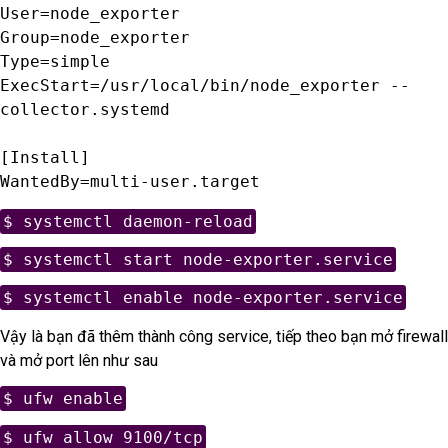
User=node_exporter

Group=node_exporter

Type=simple

ExecStart=/usr/local/bin/node_exporter --
collector.systemd

[Install]

WantedBy=multi-user.target
$ systemctl daemon-reload
$ systemctl start node-exporter.service
$ systemctl enable node-exporter.service
Vậy là bạn đã thêm thành công service, tiếp theo bạn mở firewall
và mở port lên như sau
$ ufw enable
$ ufw allow 9100/tcp