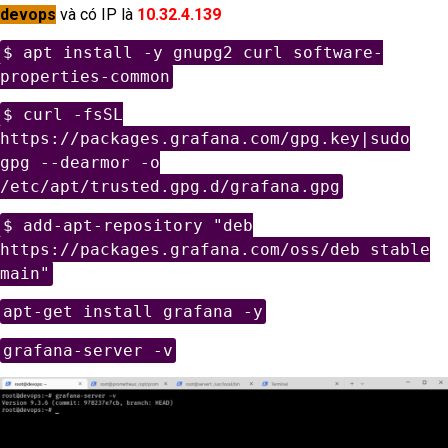
devops
và có IP là
10.32.4.139
$ apt install -y gnupg2 curl software-
properties-common
$ curl -fsSL
https://packages.grafana.com/gpg.key|sudo
gpg --dearmor -o
/etc/apt/trusted.gpg.d/grafana.gpg
$ add-apt-repository "deb
https://packages.grafana.com/oss/deb stable
main"
apt-get install grafana -y
grafana-server -v