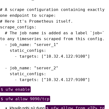
# A scrape configuration containing exactly 
one endpoint to scrape:

# Here it's Prometheus itself.

scrape_configs:

  # The job name is added as a label `job=` 
to any timeseries scraped from this config.

  - job_name: "server_1"

    static_configs:

      - targets: ["10.32.4.122:9100"]

  - job_name: "server_2"

    static_configs:

      - targets: ["10.32.4.127:9100"]
$ ufw enable
$ ufw allow 9090/tcp
khuyến nghị sử dụng
$ ufw allow from <IP> to