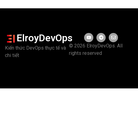
ElroyDevOps
© 2026 ElroyDevOps. All
Kiến thức DevOps thực tế và
rights reserved
chi tiết