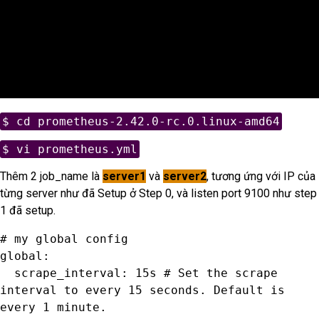
$ cd prometheus-2.42.0-rc.0.linux-amd64
$ vi prometheus.yml
Thêm 2 job_name là
server1
và
server2
, tương ứng với IP của
từng server như đã Setup ở Step 0, và listen port 9100 như step
1 đã setup.
# my global config

global:

  scrape_interval: 15s # Set the scrape 
interval to every 15 seconds. Default is 
every 1 minute.
