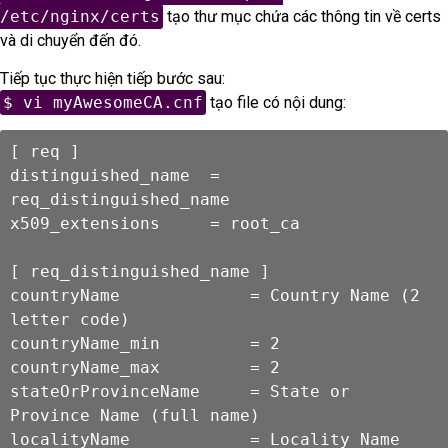
/etc/nginx/certs
tạo thư mục chứa các thông tin về certs
và di chuyển đến đó.
Tiếp tục thực hiện tiếp bước sau:
$ vi myAwesomeCA.cnf
tạo file có nội dung:
[ req ]

distinguished_name  = 
req_distinguished_name

x509_extensions     = root_ca

[ req_distinguished_name ]

countryName             = Country Name (2 
letter code)

countryName_min         = 2

countryName_max         = 2

stateOrProvinceName     = State or 
Province Name (full name)

localityName            = Locality Name 