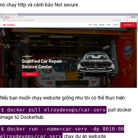
nó chạy http và cảnh bảo Not secure.
Nếu bạn muốn chạy website giống như tôi có thể thực hiện:
$ docker pull elroydevops/car-serv
pull docker
image từ Dockerhub.
$ docker run --name=car-serv -dp 8010:80
elroydevops/car-serv
chạy dự án website.