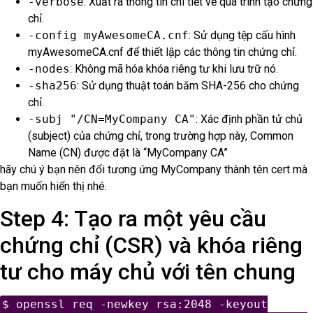
-verbose
: Xuất ra thông tin chi tiết về quá trình tạo chứng
chỉ.
-config myAwesomeCA.cnf
: Sử dụng tệp cấu hình
myAwesomeCA.cnf để thiết lập các thông tin chứng chỉ.
-nodes
: Không mã hóa khóa riêng tư khi lưu trữ nó.
-sha256
: Sử dụng thuật toán băm SHA-256 cho chứng
chỉ.
-subj "/CN=MyCompany CA"
: Xác định phần tử chủ
(subject) của chứng chỉ, trong trường hợp này, Common
Name (CN) được đặt là “MyCompany CA”
hãy chú ý bạn nên đổi tương ứng MyCompany thành tên cert mà
bạn muốn hiển thị nhé.
Step 4: Tạo ra một yêu cầu
chứng chỉ (CSR) và khóa riêng
tư cho máy chủ với tên chung
$ openssl req -newkey rsa:2048 -keyout