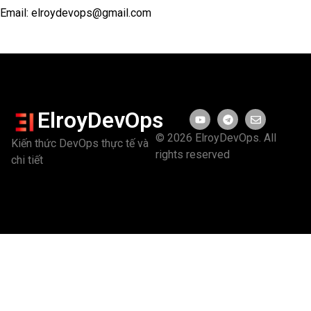
Email:
elroydevops@gmail.com
ElroyDevOps
© 2026 ElroyDevOps. All
Kiến thức DevOps thực tế và
rights reserved
chi tiết