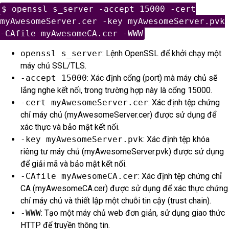
$ openssl s_server -accept 15000 -cert
myAwesomeServer.cer -key myAwesomeServer.pvk
-CAfile myAwesomeCA.cer -WWW
openssl s_server
: Lệnh OpenSSL để khởi chạy một
máy chủ SSL/TLS.
-accept 15000
: Xác định cổng (port) mà máy chủ sẽ
lắng nghe kết nối, trong trường hợp này là cổng 15000.
-cert myAwesomeServer.cer
: Xác định tệp chứng
chỉ máy chủ (myAwesomeServer.cer) được sử dụng để
xác thực và bảo mật kết nối.
-key myAwesomeServer.pvk
: Xác định tệp khóa
riêng tư máy chủ (myAwesomeServer.pvk) được sử dụng
để giải mã và bảo mật kết nối.
-CAfile myAwesomeCA.cer
: Xác định tệp chứng chỉ
CA (myAwesomeCA.cer) được sử dụng để xác thực chứng
chỉ máy chủ và thiết lập một chuỗi tin cậy (trust chain).
-WWW
: Tạo một máy chủ web đơn giản, sử dụng giao thức
HTTP để truyền thông tin.