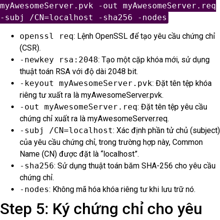
myAwesomeServer.pvk -out myAwesomeServer.req
-subj /CN=localhost -sha256 -nodes
openssl req
: Lệnh OpenSSL để tạo yêu cầu chứng chỉ
(CSR).
-newkey rsa:2048
: Tạo một cặp khóa mới, sử dụng
thuật toán RSA với độ dài 2048 bit.
-keyout myAwesomeServer.pvk
: Đặt tên tệp khóa
riêng tư xuất ra là myAwesomeServer.pvk.
-out myAwesomeServer.req
: Đặt tên tệp yêu cầu
chứng chỉ xuất ra là myAwesomeServer.req.
-subj /CN=localhost
: Xác định phần tử chủ (subject)
của yêu cầu chứng chỉ, trong trường hợp này, Common
Name (CN) được đặt là “localhost”.
-sha256
: Sử dụng thuật toán băm SHA-256 cho yêu cầu
chứng chỉ.
-nodes
: Không mã hóa khóa riêng tư khi lưu trữ nó.
Step 5: Ký chứng chỉ cho yêu