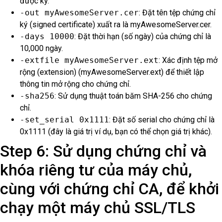
được ký.
-out myAwesomeServer.cer
: Đặt tên tệp chứng chỉ
ký (signed certificate) xuất ra là myAwesomeServer.cer.
-days 10000
: Đặt thời hạn (số ngày) của chứng chỉ là
10,000 ngày.
-extfile myAwesomeServer.ext
: Xác định tệp mở
rộng (extension) (myAwesomeServer.ext) để thiết lập
thông tin mở rộng cho chứng chỉ.
-sha256
: Sử dụng thuật toán băm SHA-256 cho chứng
chỉ.
-set_serial 0x1111
: Đặt số serial cho chứng chỉ là
0x1111 (đây là giá trị ví dụ, bạn có thể chọn giá trị khác).
Step 6: Sử dụng chứng chỉ và
khóa riêng tư của máy chủ,
cùng với chứng chỉ CA, để khởi
chạy một máy chủ SSL/TLS