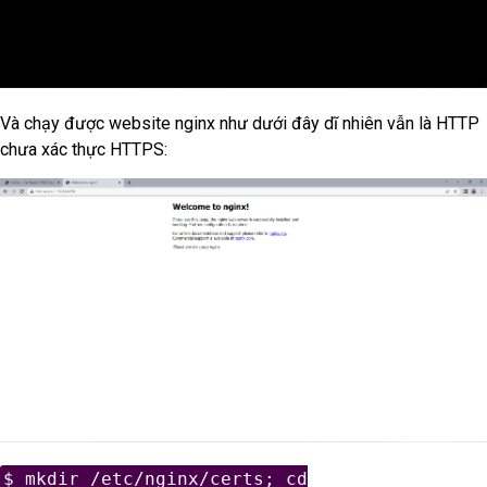
Và chạy được website nginx như dưới đây dĩ nhiên vẫn là HTTP
chưa xác thực HTTPS:
$ mkdir /etc/nginx/certs; cd