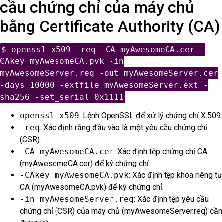
cầu chứng chỉ của máy chủ
bằng Certificate Authority (CA)
$ openssl x509 -req -CA myAwesomeCA.cer -
CAkey myAwesomeCA.pvk -in
myAwesomeServer.req -out myAwesomeServer.cer
-days 10000 -extfile myAwesomeServer.ext -
sha256 -set_serial 0x1111
openssl x509
: Lệnh OpenSSL để xử lý chứng chỉ X.509.
-req
: Xác định rằng đầu vào là một yêu cầu chứng chỉ
(CSR).
-CA myAwesomeCA.cer
: Xác định tệp chứng chỉ CA
(myAwesomeCA.cer) để ký chứng chỉ.
-CAkey myAwesomeCA.pvk
: Xác định tệp khóa riêng tư
CA (myAwesomeCA.pvk) để ký chứng chỉ.
-in myAwesomeServer.req
: Xác định tệp yêu cầu
chứng chỉ (CSR) của máy chủ (myAwesomeServer.req) cần