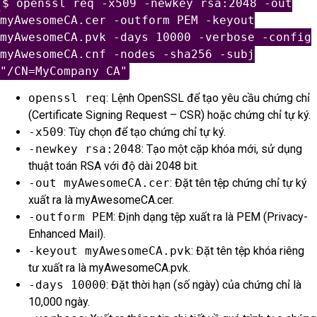
$ openssl req -x509 -newkey rsa:2048 -out
myAwesomeCA.cer -outform PEM -keyout
myAwesomeCA.pvk -days 10000 -verbose -config
myAwesomeCA.cnf -nodes -sha256 -subj
"/CN=MyCompany CA"
openssl req
: Lệnh OpenSSL để tạo yêu cầu chứng chỉ
(Certificate Signing Request – CSR) hoặc chứng chỉ tự ký.
-x509
: Tùy chọn để tạo chứng chỉ tự ký.
-newkey rsa:2048
: Tạo một cặp khóa mới, sử dụng
thuật toán RSA với độ dài 2048 bit.
-out myAwesomeCA.cer
: Đặt tên tệp chứng chỉ tự ký
xuất ra là myAwesomeCA.cer.
-outform PEM
: Định dạng tệp xuất ra là PEM (Privacy-
Enhanced Mail).
-keyout myAwesomeCA.pvk
: Đặt tên tệp khóa riêng
tư xuất ra là myAwesomeCA.pvk.
-days 10000
: Đặt thời hạn (số ngày) của chứng chỉ là
10,000 ngày.