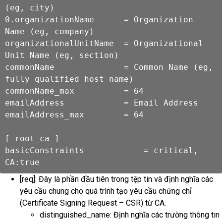
(eg, city)

0.organizationName      = Organization 
Name (eg, company)

organizationalUnitName  = Organizational 
Unit Name (eg, section)

commonName              = Common Name (eg, 
fully qualified host name)

commonName_max          = 64

emailAddress            = Email Address

emailAddress_max        = 64

[ root_ca ]

basicConstraints            = critical, 
CA:true
[req]: Đây là phần đầu tiên trong tệp tin và định nghĩa các
yêu cầu chung cho quá trình tạo yêu cầu chứng chỉ
(Certificate Signing Request – CSR) từ CA.
distinguished_name: Định nghĩa các trường thông tin